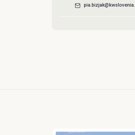
pia.bizjak@kwsloveni