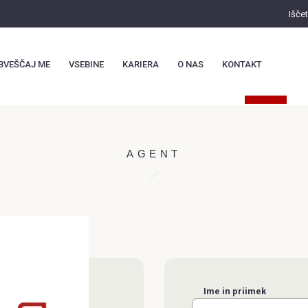
Išče
BVEŠČAJ ME
VSEBINE
KARIERA
O NAS
KONTAKT
AGENT
Ime in priimek