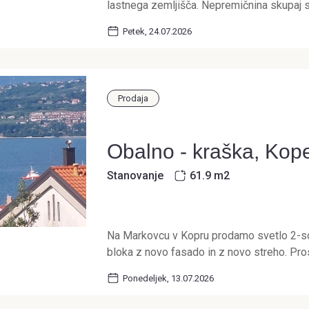
lastnega zemljišča. Nepremičnina skupaj s
Petek, 24.07.2026
Prodaja
Obalno - kraška, Kop
Stanovanje
61.9 m
2
Na Markovcu v Kopru prodamo svetlo 2-so
bloka z novo fasado in z novo streho. Pro
Ponedeljek, 13.07.2026