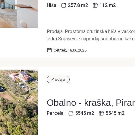
Hiša
257.8 m
2
112 m
2
Prodaja: Prostorna družinska hiša v vaš
jedru Srgašev je naprodaj sodobna in kakov
Četrtek, 18.06.2026
Prodaja
Obalno - kraška, Pira
Parcela
5545 m
2
5545 m
2