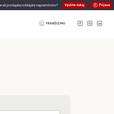
Vpišite tukaj
Prijava
te ali prodajate/oddajate nepremičnino?
FRANŠIZING