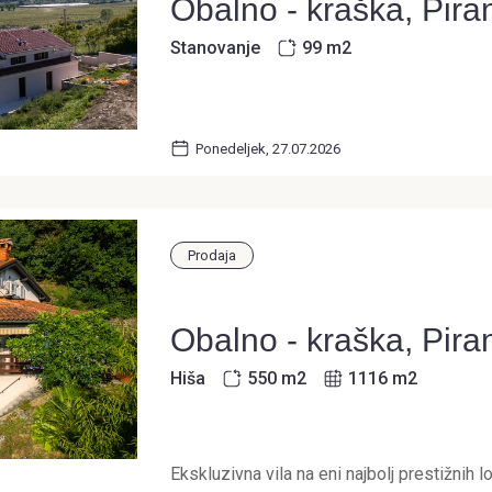
Obalno - kraška, Pira
Stanovanje
99 m
2
Ponedeljek, 27.07.2026
Prodaja
Obalno - kraška, Pira
Hiša
550 m
2
1116 m
2
Ekskluzivna vila na eni najbolj prestižnih l