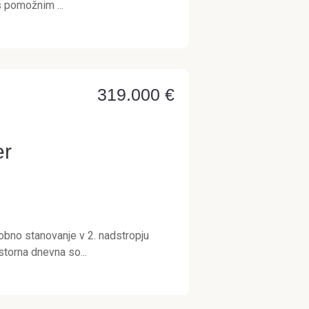
 pomožnim ...
319.000 €
er
bno stanovanje v 2. nadstropju
storna dnevna so...