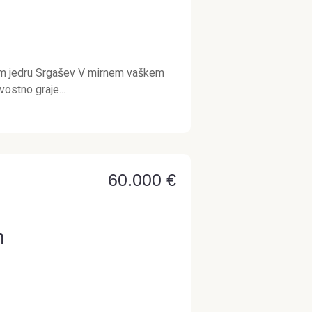
kem jedru Srgašev V mirnem vaškem
ostno graje...
60.000 €
n