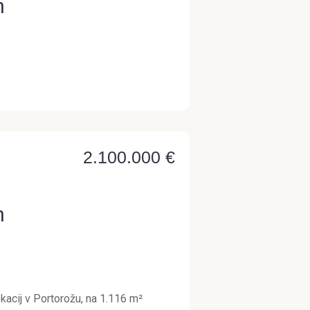
n
2.100.000 €
n
okacij v Portorožu, na 1.116 m²