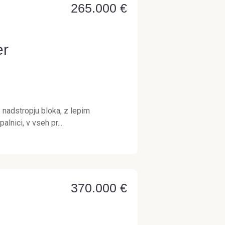
265.000 €
er
 nadstropju bloka, z lepim
lnici, v vseh pr...
370.000 €