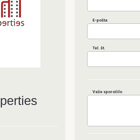
E-pošta
Tel. št.
Vaše sporočilo
operties