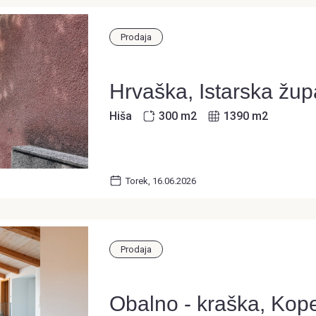
Prodaja
Hrvaška, Istarska žup
Hiša
300 m
2
1390 m
2
Torek, 16.06.2026
Prodaja
Obalno - kraška, Kop