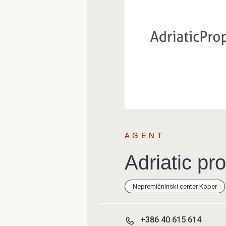
AGENT
Adriatic pr
Nepremičninski center Koper
+386 40 615 614